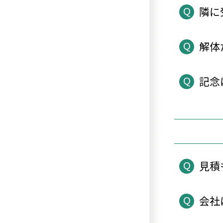
Q
隣に
Q
解体
Q
記念
Q
見積
Q
会社